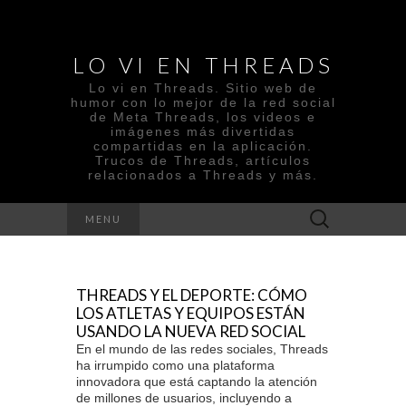
LO VI EN THREADS
Lo vi en Threads. Sitio web de
humor con lo mejor de la red social
de Meta Threads, los videos e
imágenes más divertidas
compartidas en la aplicación.
Trucos de Threads, artículos
relacionados a Threads y más.
Search
MENU
for:
THREADS Y EL DEPORTE: CÓMO
LOS ATLETAS Y EQUIPOS ESTÁN
USANDO LA NUEVA RED SOCIAL
En el mundo de las redes sociales, Threads
ha irrumpido como una plataforma
innovadora que está captando la atención
de millones de usuarios, incluyendo a