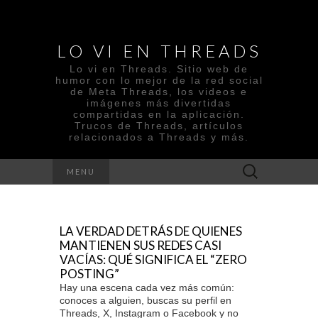
LO VI EN THREADS
Lo vi en Threads. Sitio web de
humor con lo mejor de la red social
de Meta Threads, los videos e
imágenes más divertidas
compartidas en la aplicación.
Trucos de Threads, artículos
relacionados a Threads y más.
Search
MENU
for:
LA VERDAD DETRÁS DE QUIENES
MANTIENEN SUS REDES CASI
VACÍAS: QUÉ SIGNIFICA EL “ZERO
POSTING”
Hay una escena cada vez más común:
conoces a alguien, buscas su perfil en
Threads, X, Instagram o Facebook y no