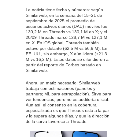
La noticia tiene fecha y números: según
Similarweb, en la semana del 15–21 de
septiembre de 2025 el promedio de
usuarios activos diarios (DAU) móviles fue
130,2 M en Threads vs 130,1 M en X; y el
20/09 Threads marcó 128,7 M vs 127,1 M
en X. En iOS global, Threads también
estuvo por delante (62,5 M vs 56,6 M). En
EE. UU., sin embargo, X aún lidera (≈21,3
M vs 16,2 M). Estos datos se difundieron a
partir del reporte de Forbes basado en
Similarweb.
Ahora, un matiz necesario: Similarweb
trabaja con estimaciones (paneles y
partners; ML para extrapolación). Sirve para
ver tendencias, pero no es auditoría oficial.
Aun así, el consenso en la cobertura
especializada es que Threads está a la par
y lo supera algunos días, y que la dirección
de la curva favorece a Threads.