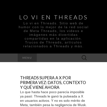
LO VI EN THREADS
Lo vi en Threads. Sitio web de
humor con lo mejor de la red social
de Meta Threads, los videos e
imágenes más divertidas
compartidas en la aplicación.
Trucos de Threads, artículos
relacionados a Threads y más.
Search
MENU
for:
THREADS SUPERA A X POR
PRIMERA VEZ: DATOS, CONTEXTO
Y QUÉ VIENE AHORA
Lo que hasta hace poco parecía imposible
ya pasó: Threads le ganó la pulseada a X
en usuarios activos. Y no es solo mérito de
Meta; también pesa la negligencia de Musk.