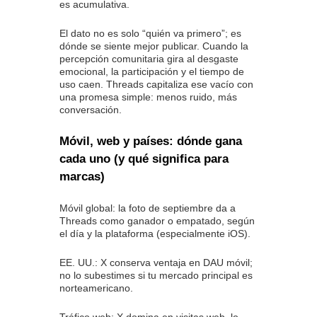
es acumulativa.
El dato no es solo “quién va primero”; es
dónde se siente mejor publicar. Cuando la
percepción comunitaria gira al desgaste
emocional, la participación y el tiempo de
uso caen. Threads capitaliza ese vacío con
una promesa simple: menos ruido, más
conversación.
Móvil, web y países: dónde gana
cada uno (y qué significa para
marcas)
Móvil global: la foto de septiembre da a
Threads como ganador o empatado, según
el día y la plataforma (especialmente iOS).
EE. UU.: X conserva ventaja en DAU móvil;
no lo subestimes si tu mercado principal es
norteamericano.
Tráfico web: X domina en visitas web, lo